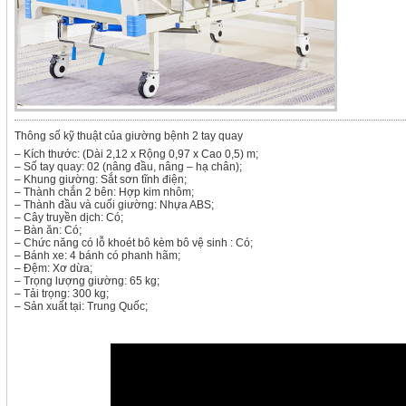
Thông số kỹ thuật của giường bệnh 2 tay quay
– Kích thước: (Dài 2,12 x Rộng 0,97 x Cao 0,5) m;
– Số tay quay: 02 (nâng đầu, nâng – hạ chân);
– Khung giường: Sắt sơn tĩnh điện;
– Thành chắn 2 bên: Hợp kim nhôm;
– Thành đầu và cuối giường: Nhựa ABS;
– Cây truyền dịch: Có;
– Bàn ăn: Có;
– Chức năng có lỗ khoét bô kèm bô vệ sinh : Có;
– Bánh xe: 4 bánh có phanh hãm;
– Đệm: Xơ dừa;
– Trọng lượng giường: 65 kg;
– Tải trọng: 300 kg;
– Sản xuất tại: Trung Quốc;