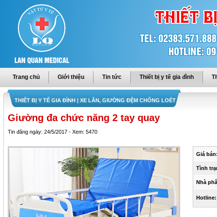
Trang chủ
Giới thiệu
Tin tức
Thiết bị y tế gia đình
Th
THIẾT BỊ Y TẾ GIA ĐÌNH
| XE LĂN, GIƯỜNG ĐỆM CHỐNG LOÉT
Giường đa chức năng 2 tay quay
Tin đăng ngày: 24/5/2017 - Xem: 5470
Giá bán
Tình trạ
Nhà phâ
Hotline: