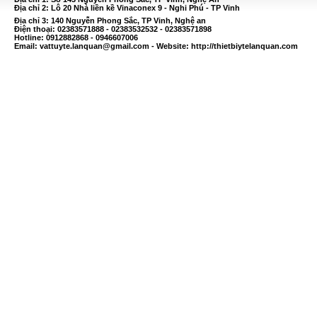
Địa chỉ 2: Lô 20 Nhà liền kề Vinaconex 9 - Nghi Phú - TP Vinh
Địa chỉ 3: 140 Nguyễn Phong Sắc, TP Vinh, Nghệ an
Điện thoại: 02383571888 - 02383532532 - 02383571898
Hotline: 0912882868 - 0946607006
Email:
vattuyte.lanquan@gmail.com
- Website: http://thietbiytelanquan.com