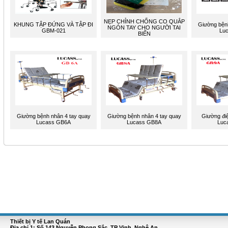
NẸP CHỈNH CHỐNG CO QUẮP
KHUNG TẬP ĐỨNG VÀ TẬP ĐI
Giường bệnh
NGÓN TAY CHO NGƯỜI TAI
GBM-021
Lu
BIẾN
Giường bệnh nhân 4 tay quay
Giường bệnh nhân 4 tay quay
Giường đi
Lucass GB6A
Lucass GB8A
Luc
Thiết bị Y tế Lan Quán
Địa chỉ 1: Số 143 Nguyễn Phong Sắc, TP Vinh, Nghệ An