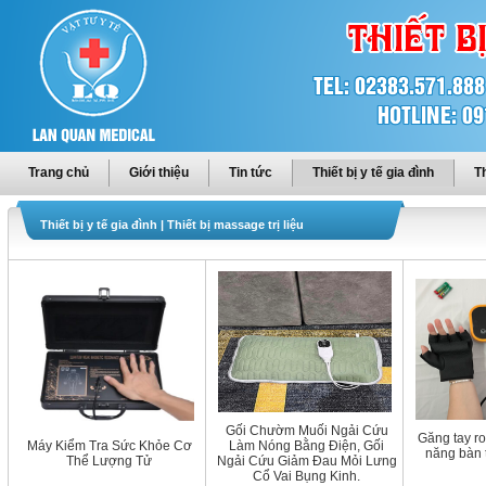
Trang chủ
Giới thiệu
Tin tức
Thiết bị y tế gia đình
Th
Thiết bị y tế gia đình
|
Thiết bị massage trị liệu
Gối Chườm Muối Ngải Cứu
Găng tay ro
Máy Kiểm Tra Sức Khỏe Cơ
Làm Nóng Bằng Điện, Gối
năng bàn 
Thể Lượng Tử
Ngải Cứu Giảm Đau Mỏi Lưng
Cổ Vai Bụng Kinh.