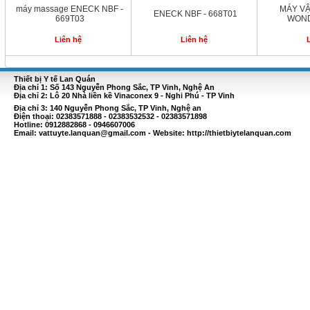
máy massage ENECK NBF -
MÁY VẬ
ENECK NBF - 668T01
669T03
WOND
Liên hệ
Liên hệ
Thiết bị Y tế Lan Quán
Địa chỉ 1: Số 143 Nguyễn Phong Sắc, TP Vinh, Nghệ An
Địa chỉ 2: Lô 20 Nhà liền kề Vinaconex 9 - Nghi Phú - TP Vinh
Địa chỉ 3: 140 Nguyễn Phong Sắc, TP Vinh, Nghệ an
Điện thoại: 02383571888 - 02383532532 - 02383571898
Hotline: 0912882868 - 0946607006
Email:
vattuyte.lanquan@gmail.com
- Website: http://thietbiytelanquan.com