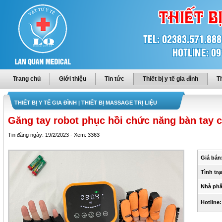
Trang chủ
Giới thiệu
Tin tức
Thiết bị y tế gia đình
Th
THIẾT BỊ Y TẾ GIA ĐÌNH
| THIẾT BỊ MASSAGE TRỊ LIỆU
Găng tay robot phục hồi chức năng bàn tay c
Tin đăng ngày: 19/2/2023 - Xem: 3363
Giá bán
Tình trạ
Nhà phâ
Hotline: