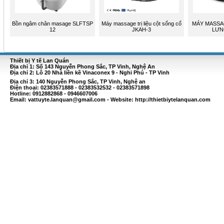
Bồn ngâm chân masage SLFTSP
Máy massage trị liệu cột sống cổ
MÁY MASSA
12
JKAH-3
LƯN
Thiết bị Y tế Lan Quán
Địa chỉ 1: Số 143 Nguyễn Phong Sắc, TP Vinh, Nghệ An
Địa chỉ 2: Lô 20 Nhà liền kề Vinaconex 9 - Nghi Phú - TP Vinh
Địa chỉ 3: 140 Nguyễn Phong Sắc, TP Vinh, Nghệ an
Điện thoại: 02383571888 - 02383532532 - 02383571898
Hotline: 0912882868 - 0946607006
Email:
vattuyte.lanquan@gmail.com
- Website: http://thietbiytelanquan.com