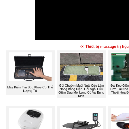
<< Thiết bị massage trị liệ
Gối Chườm Muối Ngải Cứu Làm
Đai Kéo Giãn
Máy Kiểm Tra Sức Khỏe Cơ Thể
Nóng Bằng Điện, Gối Ngải Cứu
Đơn Tại Nhà -
Lượng Tử
Giảm Đau Mỏi Lưng Cổ Vai Bụng
Thoái Hóa Đ
Kinh.