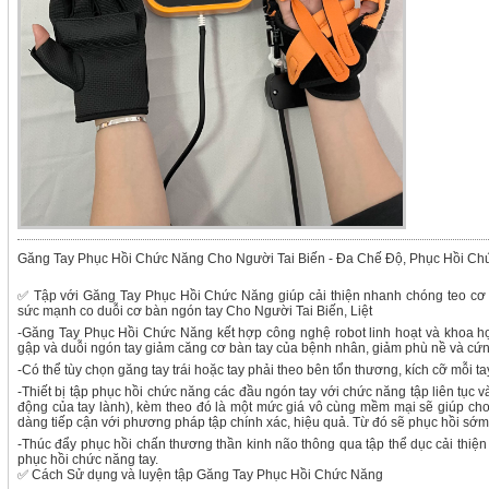
Găng Tay Phục Hồi Chức Năng Cho Người Tai Biến - Đa Chế Độ, Phục Hồi C
✅ Tập với Găng Tay Phục Hồi Chức Năng giúp cải thiện nhanh chóng teo cơ
sức mạnh co duỗi cơ bàn ngón tay Cho Người Tai Biến, Liệt
-Găng Tay Phục Hồi Chức Năng kết hợp công nghệ robot linh hoạt và khoa họ
gập và duỗi ngón tay giảm căng cơ bàn tay của bệnh nhân, giảm phù nề và cứ
-Có thể tùy chọn găng tay trái hoặc tay phải theo bên tổn thương, kích cỡ mỗi ta
-Thiết bị tập phục hồi chức năng các đầu ngón tay với chức năng tập liên tục v
động của tay lành), kèm theo đó là một mức giá vô cùng mềm mại sẽ giúp cho 
dàng tiếp cận với phương pháp tập chính xác, hiệu quả. Từ đó sẽ phục hồi sớ
-Thúc đẩy phục hồi chấn thương thần kinh não thông qua tập thể dục cải thiệ
phục hồi chức năng tay.
✅ Cách Sử dụng và luyện tập Găng Tay Phục Hồi Chức Năng