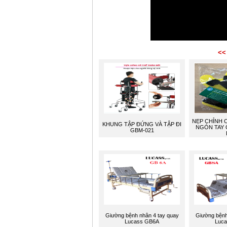
<<
NẸP CHỈNH 
KHUNG TẬP ĐỨNG VÀ TẬP ĐI
NGÓN TAY 
GBM-021
Giường bệnh nhân 4 tay quay
Giường bệnh
Lucass GB6A
Luc