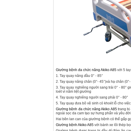
Giường bệnh đa chức năng Akiko A85
với 5 ta
1. Tay quay nâng đầu 0° - 85°
2. Tay quay nâng chân (0°- 45°)và hạ chân (0°- 9
3. Tay quay nghiêng người sang trái 0° - 80° 
loét vì nằm liệt giường
4. Tay quay nghiêng người sang phải 0° - 80°
5. Tay quay đưa bô vệ sinh có khoét lỗ cho việc đ
Giường bệnh đa chức năng Akiko A85
trang bị
ngoài sọc da cam tạo sự hưng phấn và yêu đơ
Hai bên lan can của giường bệnh có thể gấp gọn
Giường bệnh Akiko A85
với bánh xe lõi thép b
Giường bệnh được trang bị đầy đủ Bàn ăn cao