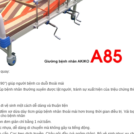
y quay:
0°) giúp người bệnh co duỗi thoải mái
giúp bệnh nhân thường xuyên được lật người, tránh sự xuất hiện của triệu chứng th
i vệ sinh một cách dễ dàng và thuận tiện
 đệm xơ dừa dày 6cm giúp bệnh nhân thoải mái hơn trong thời gian điều trị. Vải bo
̀i cho bệnh nhân
 đơn giản chỉ bằng 1 nút bấm.
ọc nhựa, dễ dàng di chuyển mà không gây ra tiếng động.
 cấp, Cọc treo dịch truyền, Chậu gội đầu (và ngâm chân), Bô vệ sinh phục vụ c