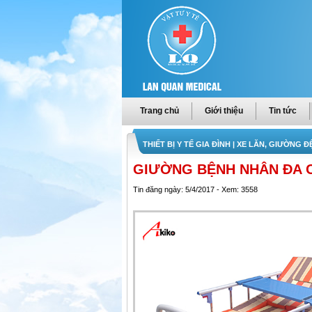
Trang chủ
Giới thiệu
Tin tức
THIẾT BỊ Y TẾ GIA ĐÌNH
| XE LĂN, GIƯỜNG 
GIƯỜNG BỆNH NHÂN ĐA 
Tin đăng ngày: 5/4/2017 - Xem: 3558