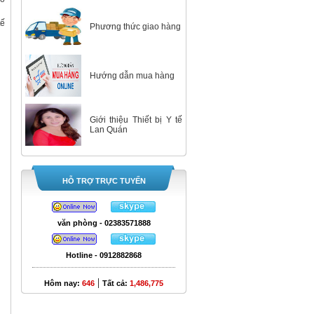
tế
Phương thức giao hàng
Hướng dẫn mua hàng
Giới thiệu Thiết bị Y tế
Lan Quán
HỖ TRỢ TRỰC TUYẾN
văn phòng - 02383571888
Hotline - 0912882868
|
Hôm nay:
646
Tất cả:
1,486,775