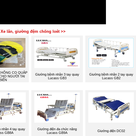
 Xe lăn, giường đệm chống loét >>
CHỐNG CO QUẮP
Giường bệnh nhân 3 tay quay
Giường bệnh nhân 2 tay quay
CHO NGƯỜI TAI
Lucass GB3
Lucass GB2
BIẾN
 nhân 4 tay quay
Giường điện đa chức năng
Giường điện DC02
ass GB8A
Lucass GB9A