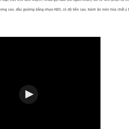
ợng cao, đầu giường bằng nhựa ABS, có độ bền cao, tránh ăn mòn hóa chất y 