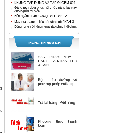
KHUNG TẬP ĐỨNG VÀ TẬP ĐI GBM-021
Găng tay robot phục hồi chức năng bàn tay
cho người tai biến
Bồn ngâm chân masage SLFTSP 12
Máy massage trị liệu cột sống cổ JKAH-3
Bóng rung có hồng ngoại tập phục hồi chức
năng tay
MÁY MASSAGE TRỊ LIỆU ĐAU LƯNG
JKAH-2
Bồn ngâm chân cao cấp HoMedics FB-650
THÔNG TIN HỮU ÍCH
Bồn ngâm chân con lăn kép tự động
SereneLife SLFTSP18
Máy tạo oxy YUWELL 9F-3B
SẢN PHẨM NHÁI -
Máy tạo oxy YUWELL 9F-3AW
HÀNG GIẢ NHÃN HIỆU
ALPK2
Máy hút dịch 1 bình Yuwell 7E-A
Bộ Máy Đo Đường Huyết Accu-Chek
Instant
Bệnh tiểu đường và
Máy tạo oxy 3 lít 7F-3E Yuwell
phương pháp chữa trị
Máy tạo oxy 5 lít/ phút Yuwell 7F-5
ối
Nhiệt Kế Ẩm Kế Tự Ghi Elitech RC-4HC
Giường đa chức năng 2 tay quay
Trả lại hàng - Đổi hàng
XE LĂN ĐIỆN A95 AKIKO
Máy đo huyết áp bắp tay HEM-7280T
̣c
GIƯỜNG BỆNH NHÂN ĐA CHỨC NĂNG 5
TAY QUAY A85 AKIKO
Phương thức thanh
GIƯỜNG BỆNH NHÂN ĐA CHỨC NĂNG 3
TAY QUAY A83 AKIKO
toán
ho