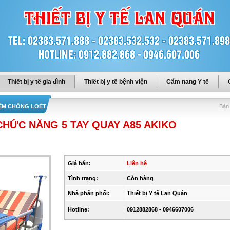
Thiết bị y tế gia đình
Thiết bị y tế bệnh viện
Cẩm nang Y tế
ĐỆM CHỐNG LOÉT
Bản 
CHỨC NĂNG 5 TAY QUAY A85 AKIKO
Giá bán:
Liên hệ
Tình trạng:
Còn hàng
Nhà phân phối:
Thiết bị Y tế Lan Quán
Hotline:
0912882868 - 0946607006