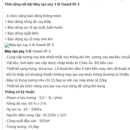
Tính năng nổi bật Máy tạo oxy 3 lít Yuwell 9F-3
- 4 chức năng báo động thông minh:
+ Báo động nồng độ oxy thấp
+ Báo động sự cố áp suất, tuần hoàn
+ Báo động ngắt điện
+ Báo động sự cố máy nén khí
Máy tạo oxy
3 lít
Yuwell 9F-3
- Cung cấp lượng oxy tinh khiết nhất, lưu thông khí lớn, lượng oxy đạt tiêu chuẩ
- Vật liệu, linh kiện cao cấp được nhập khẩu từ Châu Âu. Độ bền cao
- Thiết kế sang trọng, khoa học. Lỗ thoát khí nằm ở bên trên máy nên rất thuận 
- Độ ồn thấp chỉ khoảng 45dB (những máy tạo oxy khác thông thường là 55dB)
- Máy có trọng lượng nhẹ chỉ 15,5kg so với các máy khác là 22kg
- Thiết kế đa chức năng vừa tạo oxy vừa dùng để xông khí dung.
Thông số kỹ thuật:
- Phạm vi lưu lượng :: 0,5 ~ 3L / phút
- Nồng độ oxy: 93 % ± 3 %
- Áp lực ra : 20 ~ 50kPa
- Nguồn điện cung cấp : AC220V ± 22V
- Công suất đầu vào : 320VA
- Trọng lượng: 15,5kg