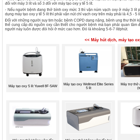
đối với máy 3 lít và số 3 đối với máy tạo oxy y tế 5 lít.
- Nếu người bệnh đang thở bình oxy mức 3 thì vặn núm vạch oxy ở máy 3 lít phả
dụng máy tạo oxy y tế 5 lít thì phải vặn nút chỉ vạch oxy trên máy phải là 4,5 - 5 lí
Đối với những người suy tim hoặc bệnh COPD dạng nặng, bệnh ung thư thời kỳ c
thể cung cấp đủ nguồn oxy cần thiết cho người bệnh mà bạn phải quan tâm đế
người này luôn được đòi hỏi ở mức cao hơn. Đó là khoảng 5-6-7 lít/phút.
<< Máy hút dịch, máy tạo ox
Máy tạo oxy Wellmed Elite Series
Máy trợ thở
Máy tạo oxy 5 lít Yuwell 8F-5AW
5 lít
(