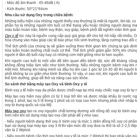
- Mức độ âm thanh : 45-46dB ( A)
- Kích thước: 50*21*64cm
Nhu cầu sử dụng Oxy trong chữa bệnh:
Những biểu hiện của những người thiếu oxy thường là mệt lả người, tím tái, co
phần họ là những người lớn tuổi có thể trạng yếu hoặc những người đang ma
máu tuần hoàn não, bệnh suy thận, suy giáp, bệnh phổi tắt nghẽn mãn tính giai 
Oxy y tế
lúc này là nguồn cung cấp quý giá giúp đỡ cho hệ hô hấp rất nhiều. 
hòa chung vào máu giúp các tế bào phục hồi sinh trưởng, tăng cường trao đổi 
Thể tích phổi của chúng ta sẽ giảm xuống theo thời gian khi chúng ta già đinh
hòa tuần hoàn dưỡng chất nuôi cơ thể. Thể tích phổi giảm gần 50% khi chúng 
người ở tầm độ tuổi này hay có những cơn mệt giống như bi hen suyễn.
Khi người cao tuổi bị một vấn đề liên quan đến bệnh tật, sức đề kháng cũ
không đồng hiệp làm việc như bình thường. Nếu những người bệnh này khi nằ
mệt mỏi. Nhưng khi nâng mình và đầu họ lên cao 1 góc từ 10-30 độ thì người b
phổi không tự co giãn như bình thường. Vì vậy, vì sao nói, khi người cao tuổi 
thể tịnh dưỡng, giúp dễ thở và nâng cao sức khỏe.
So sánh thở bằng máy tạo Oxy và bình Oxy y tế
Bình oxy y tế hiện nay đa phần được chiết nạp tại nhà máy chiếc nạp oxy từ tự
Máy tạo oxy hiện nay gồm có từ 3 loại trở lên và được nhập khẩu từ nước ngoà
trong 1 phút, tạo ra 5 lít trong 1 phút và có loại cao hơn nhưng phải chờ nhập
oxy từ trung quốc và của Mỹ.
Máy tạo oxy
tạo ra oxy nguyên chất tương đương với nồng độ oxy từ bình oxy y
hơn nên khi sử dụng máy tạo oxy cần phải để ý như sau:
- Nếu người bệnh đang thở oxy ở bình oxy là mức 1 (trên đồng hồ oxy có phân 
bạn sử dụng loại máy tạo oxy 3 lít thì vặn mức độ oxy đưa ra thở là số 2-2,5 lít
vặn là 2 lít/phút.
- Nếu người bệnh cần thở oxy bình oxy y tế là mức 2 lít/phút thì bạn phải vặn nú