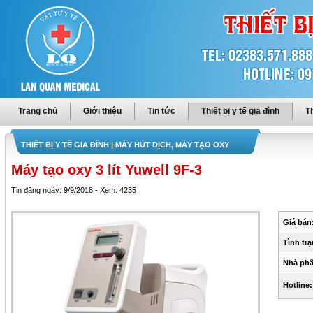
Trang chủ
Giới thiệu
Tin tức
Thiết bị y tế gia đình
Th
THIẾT BỊ Y TẾ GIA ĐÌNH
| MÁY HÚT DỊCH, MÁY TẠO OXY
Máy tạo oxy 3 lít Yuwell 9F-3
Tin đăng ngày: 9/9/2018 - Xem: 4235
Giá bán
Tình trạ
Nhà phâ
Hotline: