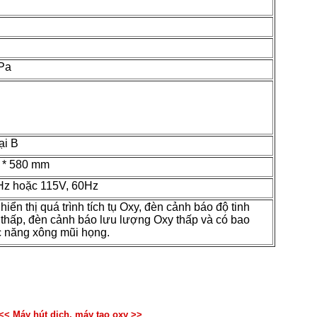
kPa
ại B
0 * 580 mm
Hz hoặc 115V, 60Hz
hiển thị quá trình tích tụ Oxy, đèn cảnh báo độ tinh
 thấp, đèn cảnh báo lưu lượng Oxy thấp và có bao
 năng xông mũi họng.
<< Máy hút dịch, máy tạo oxy >>