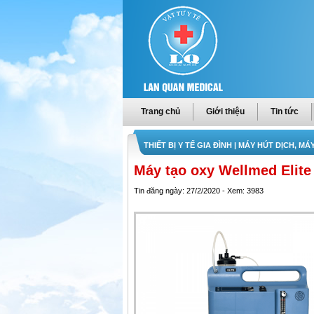
Trang chủ
Giới thiệu
Tin tức
THIẾT BỊ Y TẾ GIA ĐÌNH
| MÁY HÚT DỊCH, MÁ
Máy tạo oxy Wellmed Elite S
Tin đăng ngày: 27/2/2020 - Xem: 3983