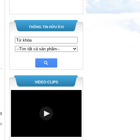
THÔNG TIN HỮU ÍCH
VIDEO CLIPS
ng
ắc