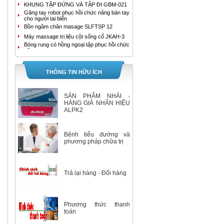
KHUNG TẬP ĐỨNG VÀ TẬP ĐI GBM-021
Găng tay robot phục hồi chức năng bàn tay
cho người tai biến
Bồn ngâm chân masage SLFTSP 12
Máy massage trị liệu cột sống cổ JKAH-3
Bóng rung có hồng ngoại tập phục hồi chức
năng tay
MÁY MASSAGE TRỊ LIỆU ĐAU LƯNG
JKAH-2
Bồn ngâm chân cao cấp HoMedics FB-650
THÔNG TIN HỮU ÍCH
Bồn ngâm chân con lăn kép tự động
SereneLife SLFTSP18
Máy tạo oxy YUWELL 9F-3B
SẢN PHẨM NHÁI -
Máy tạo oxy YUWELL 9F-3AW
HÀNG GIẢ NHÃN HIỆU
ALPK2
Máy hút dịch 1 bình Yuwell 7E-A
Bộ Máy Đo Đường Huyết Accu-Chek
Instant
Bệnh tiểu đường và
Máy tạo oxy 3 lít 7F-3E Yuwell
phương pháp chữa trị
Máy tạo oxy 5 lít/ phút Yuwell 7F-5
Nhiệt Kế Ẩm Kế Tự Ghi Elitech RC-4HC
Giường đa chức năng 2 tay quay
Trả lại hàng - Đổi hàng
XE LĂN ĐIỆN A95 AKIKO
Máy đo huyết áp bắp tay HEM-7280T
GIƯỜNG BỆNH NHÂN ĐA CHỨC NĂNG 5
TAY QUAY A85 AKIKO
Phương thức thanh
GIƯỜNG BỆNH NHÂN ĐA CHỨC NĂNG 3
TAY QUAY A83 AKIKO
toán