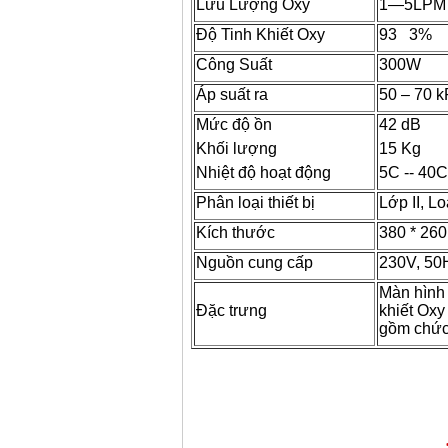
Lưu Lượng Oxy
1—5LPM
Độ Tinh Khiết Oxy
93 3%
Công Suất
300W
Áp suất ra
50 – 70 
Mức độ ồn
42 dB
Khối lượng
15 Kg
Nhiệt độ hoạt động
5C -- 40C
Phân loại thiết bị
Lớp II, Lo
Kích thước
380 * 26
Nguồn cung cấp
230V, 50
Màn hình 
Đặc trưng
khiết Oxy
gồm chức