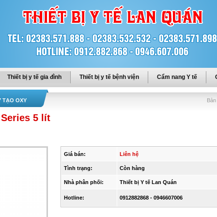
Thiết bị y tế gia đình
Thiết bị y tế bệnh viện
Cẩm nang Y tế
Y TẠO OXY
Bản 
eries 5 lít
Giá bán:
Liên hệ
Tình trạng:
Còn hàng
Nhà phân phối:
Thiết bị Y tế Lan Quán
Hotline:
0912882868 - 0946607006