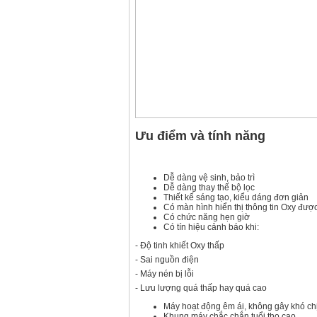
Ưu điểm và tính năng
Dễ dàng vệ sinh, bảo trì
Dễ dàng thay thế bộ lọc
Thiết kế sáng tạo, kiểu dáng đơn giản
Có màn hình hiển thị thông tin Oxy được
Có chức năng hẹn giờ
Có tín hiệu cảnh báo khi:
- Độ tinh khiết Oxy thấp
- Sai nguồn điện
- Máy nén bị lỗi
- Lưu lượng quá thấp hay quá cao
Máy hoạt động êm ái, không gây khó c
Khung máy chắc chắn tuổi thọ cao