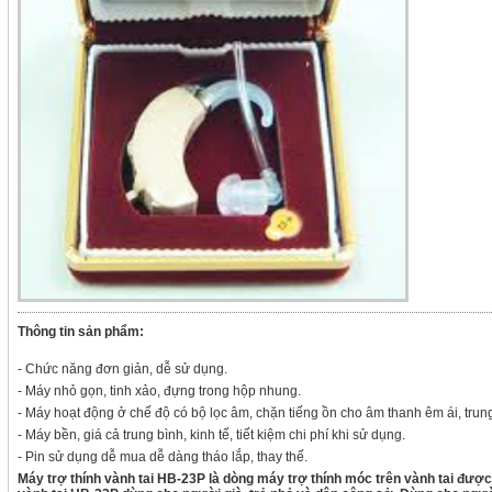
Thông tin sản phẩm:
- Chức năng đơn giản, dễ sử dụng.
- Máy nhỏ gọn, tinh xảo, đựng trong hộp nhung.
- Máy hoạt động ở chế độ có bộ lọc âm, chặn tiếng ồn cho âm thanh êm ái, trung 
- Máy bền, giá cả trung bình, kinh tế, tiết kiệm chi phí khi sử dụng.
- Pin sử dụng dễ mua dễ dàng tháo lắp, thay thế.
Máy trợ thính vành tai HB-23P là dòng máy trợ thính móc trên vành tai được