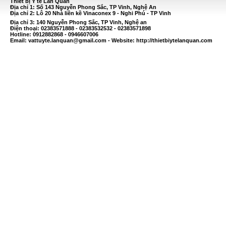
Thiết bị Y tế Lan Quán
Địa chỉ 1: Số 143 Nguyễn Phong Sắc, TP Vinh, Nghệ An
Địa chỉ 2: Lô 20 Nhà liền kề Vinaconex 9 - Nghi Phú - TP Vinh
Địa chỉ 3: 140 Nguyễn Phong Sắc, TP Vinh, Nghệ an
Điện thoại: 02383571888 - 02383532532 - 02383571898
Hotline: 0912882868 - 0946607006
Email:
vattuyte.lanquan@gmail.com
- Website: http://thietbiytelanquan.com