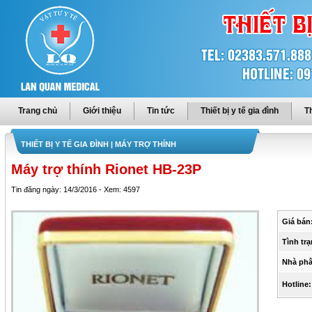
Trang chủ
Giới thiệu
Tin tức
Thiết bị y tế gia đình
Th
THIẾT BỊ Y TẾ GIA ĐÌNH
| MÁY TRỢ THÍNH
Máy trợ thính Rionet HB-23P
Tin đăng ngày: 14/3/2016 - Xem: 4597
Giá bán
Tình trạ
Nhà phâ
Hotline: