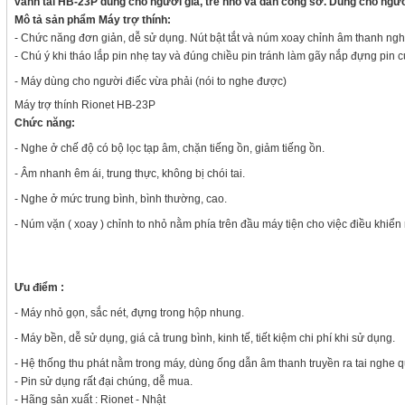
vành tai HB-23P dùng cho người già, trẻ nhỏ và dân công sở. Dùng cho người
Mô tả sản phẩm Máy trợ thính:
- Chức năng đơn giản, dễ sử dụng. Nút bật tắt và núm xoay chỉnh âm thanh ngh
- Chú ý khi tháo lắp pin nhẹ tay và đúng chiều pin tránh làm gãy nắp đựng pin 
- Máy dùng cho người điếc vừa phải (nói to nghe được)
Máy trợ thính Rionet HB-23P
Chức năng:
- Nghe ở chế độ có bộ lọc tạp âm, chặn tiếng ồn, giảm tiếng ồn.
- Âm nhanh êm ái, trung thực, không bị chói tai.
- Nghe ở mức trung bình, bình thường, cao.
- Núm vặn ( xoay ) chỉnh to nhỏ nằm phía trên đầu máy tiện cho việc điều khiể
Ưu điểm :
- Máy nhỏ gọn, sắc nét, đựng trong hộp nhung.
- Máy bền, dễ sử dụng, giá cả trung bình, kinh tế, tiết kiệm chi phí khi sử dụng.
- Hệ thống thu phát nằm trong máy, dùng ống dẫn âm thanh truyền ra tai nghe qu
- Pin sử dụng rất đại chúng, dễ mua.
- Hãng sản xuất : Rionet - Nhật