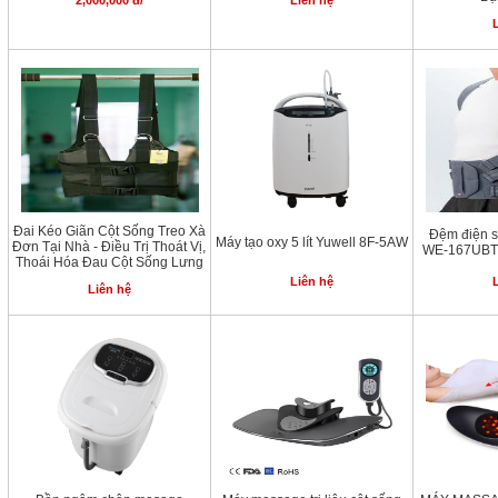
2,000,000 đ/
Liên hệ
Đai Kéo Giãn Cột Sống Treo Xà
Đệm điện s
Máy tạo oxy 5 lít Yuwell 8F-5AW
Đơn Tại Nhà - Điều Trị Thoát Vị,
WE-167UBTH
Thoái Hóa Đau Cột Sống Lưng
Liên hệ
Liên hệ