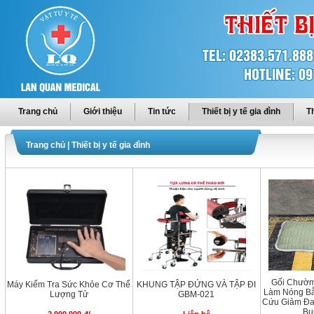
Trang chủ
Giới thiệu
Tin tức
Thiết bị y tế gia đình
Th
Trang chủ
|
Thiết bị y tế gia đình
Gối Chườm
Máy Kiểm Tra Sức Khỏe Cơ Thể
KHUNG TẬP ĐỨNG VÀ TẬP ĐI
Làm Nóng Bằ
Lượng Tử
GBM-021
Cứu Giảm Đa
Bụ