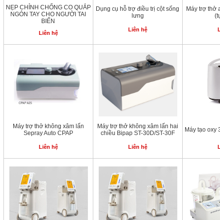
NẸP CHỈNH CHỐNG CO QUẮP
Dụng cụ hỗ trợ điều trị cột sống
Máy trợ thở
NGÓN TAY CHO NGƯỜI TAI
lưng
(
BIẾN
Liên hệ
Liên hệ
Máy trợ thở không xâm lấn
Máy trợ thở không xâm lấn hai
Máy tạo oxy 
Sepray Auto CPAP
chiều Bipap ST-30D/ST-30F
Liên hệ
Liên hệ