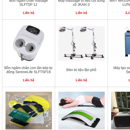
Bồn ngâm chân masage
Máy massage trị liệu cột sống
MÁY MASSA
SLFTSP 12
cổ JKAH-3
LƯN
Liên hệ
Liên hệ
2,1
Bồn ngâm chân con lăn kép tự
Máy tạo o
Đèn trị liệu tần phổ
động SereneLife SLFTSP18
Se
Liên hệ
Liên hệ