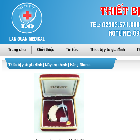
Trang chủ
Giới thiệu
Tin tức
Thiết bị y tế gia đình
Th
Thiết bị y tế gia đình
|
Máy trợ thính
|
Hãng Rionet