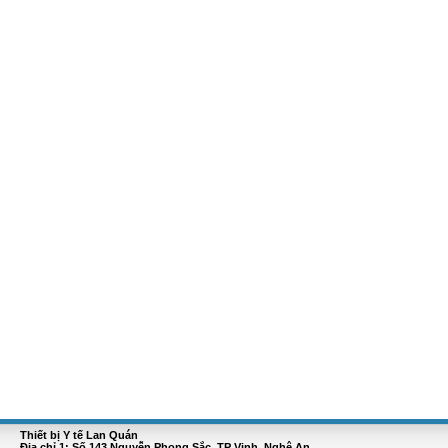
Thiết bị Y tế Lan Quán
Địa chỉ 1: Số 143 Nguyễn Phong Sắc, TP Vinh, Nghệ An