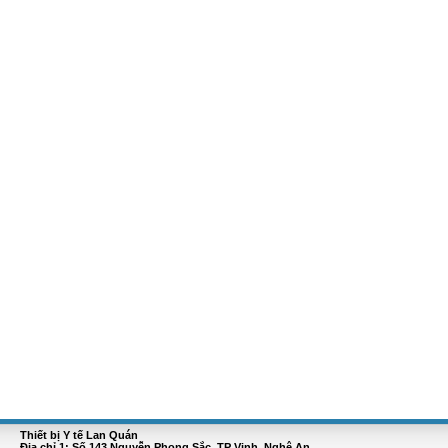
Thiết bị Y tế Lan Quán
Địa chỉ 1: Số 143 Nguyễn Phong Sắc, TP Vinh, Nghệ An