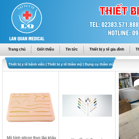
Trang chủ
Giới thiệu
Tin tức
Thiết bị y tế gia đình
Th
Thiết bị y tế bệnh viện
|
Thiết bị y tế thẩm mỹ
|
Dụng cụ thẩm mỹ
Mô hình silicon thực tập khâu