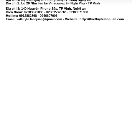
Địa chỉ 2: Lô 20 Nhà liền kề Vinaconex 9 - Nghi Phú - TP Vinh
Địa chỉ 3: 140 Nguyễn Phong Sắc, TP Vinh, Nghệ an
Điện thoại: 02383571888 - 02383532532 - 02383571898
Hotline: 0912882868 - 0946607006
Email:
vattuyte.lanquan@gmail.com
- Website: http://thietbiytelanquan.com