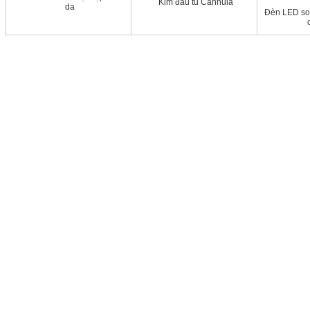
Kim đầu tù Cannula
da
Đèn LED soi