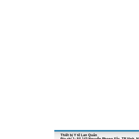
Thiết bị Y tế Lan Quán
Địa chỉ 1: Số 143 Nguyễn Phong Sắc, TP Vinh, 