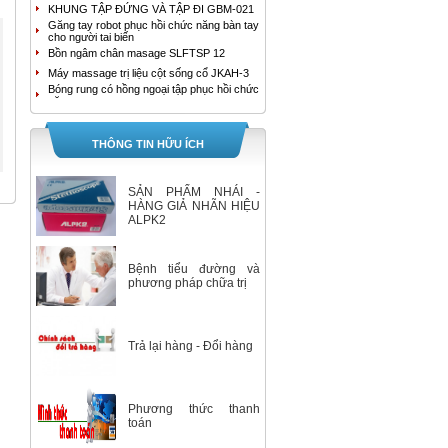
KHUNG TẬP ĐỨNG VÀ TẬP ĐI GBM-021
Găng tay robot phục hồi chức năng bàn tay
cho người tai biến
Bồn ngâm chân masage SLFTSP 12
Máy massage trị liệu cột sống cổ JKAH-3
Bóng rung có hồng ngoại tập phục hồi chức
năng tay
MÁY MASSAGE TRỊ LIỆU ĐAU LƯNG
JKAH-2
Bồn ngâm chân cao cấp HoMedics FB-650
THÔNG TIN HỮU ÍCH
Bồn ngâm chân con lăn kép tự động
SereneLife SLFTSP18
Máy tạo oxy YUWELL 9F-3B
SẢN PHẨM NHÁI -
Máy tạo oxy YUWELL 9F-3AW
HÀNG GIẢ NHÃN HIỆU
ALPK2
Máy hút dịch 1 bình Yuwell 7E-A
Bộ Máy Đo Đường Huyết Accu-Chek
Instant
Bệnh tiểu đường và
Máy tạo oxy 3 lít 7F-3E Yuwell
phương pháp chữa trị
Máy tạo oxy 5 lít/ phút Yuwell 7F-5
Nhiệt Kế Ẩm Kế Tự Ghi Elitech RC-4HC
Giường đa chức năng 2 tay quay
Trả lại hàng - Đổi hàng
XE LĂN ĐIỆN A95 AKIKO
Máy đo huyết áp bắp tay HEM-7280T
GIƯỜNG BỆNH NHÂN ĐA CHỨC NĂNG 5
TAY QUAY A85 AKIKO
Phương thức thanh
GIƯỜNG BỆNH NHÂN ĐA CHỨC NĂNG 3
TAY QUAY A83 AKIKO
toán