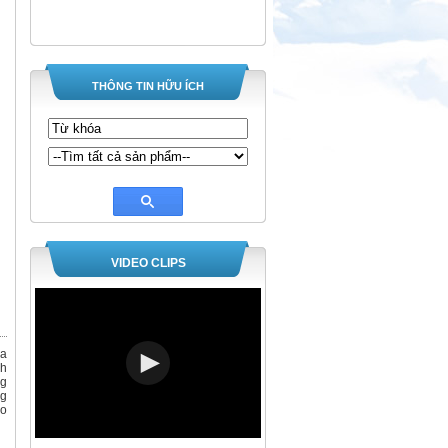
THÔNG TIN HỮU ÍCH
VIDEO CLIPS
da
nh
ng
ng
ao