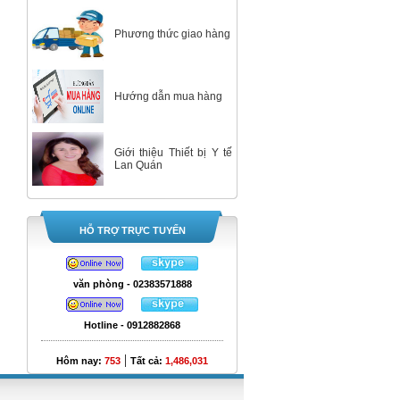
Phương thức giao hàng
Hướng dẫn mua hàng
Giới thiệu Thiết bị Y tế
Lan Quán
HỖ TRỢ TRỰC TUYẾN
văn phòng - 02383571888
Hotline - 0912882868
|
Hôm nay:
753
Tất cả:
1,486,031