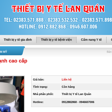
Thiết bị y tế gia đình
Thiết bị y tế bệnh viện
Cẩm nang Y tế
ẨM MỸ
Bản 
ạnh cao cấp
Giá bán:
Liên hệ
Tình trạng:
Còn hàng
Nhà phân phối:
Thiết bị Y tế Lan Quán
Hotline:
0912882868 - 0946607006