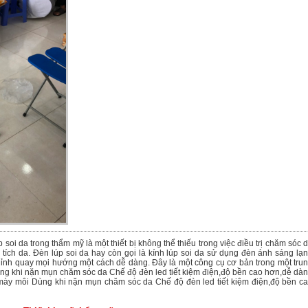
oi da trong thẩm mỹ là một thiết bị không thể thiếu trong việc điều trị chăm sóc 
ích da. Đèn lúp soi da hay còn gọi là kính lúp soi da sử dụng đèn ánh sáng lạ
chỉnh quay mọi hướng một cách dễ dàng. Đây là một công cụ cơ bản trong một tru
ng khi nặn mụn chăm sóc da Chế độ đèn led tiết kiệm điện,độ bền cao hơn,dễ dà
 mày môi Dùng khi nặn mụn chăm sóc da Chế độ đèn led tiết kiệm điện,độ bền c