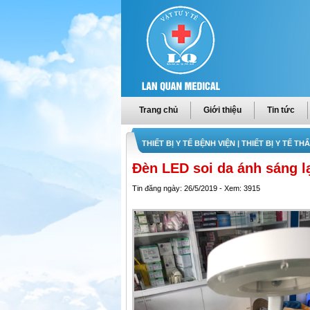
Trang chủ
Giới thiệu
Tin tức
THIẾT BỊ Y TẾ BỆNH VIỆN
| THIẾT BỊ Y TẾ TH
Đèn LED soi da ánh sáng l
Tin đăng ngày: 26/5/2019 - Xem: 3915