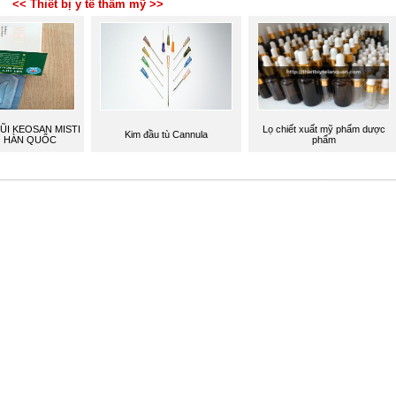
<< Thiết bị y tế thẩm mỹ >>
ŨI KEOSAN MISTI
Lọ chiết xuất mỹ phẩm dược
Kim đầu tù Cannula
 HÀN QUỐC
phẩm