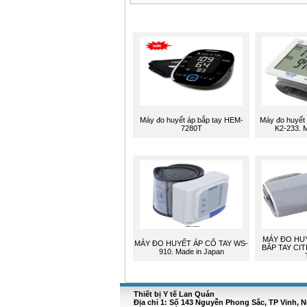
Máy đo huyết áp bắp tay HEM-
Máy đo huyết
7280T
K2-233. 
MÁY ĐO HUY
MÁY ĐO HUYẾT ÁP CỔ TAY WS-
BẮP TAY CIT
910. Made in Japan
Thiết bị Y tế Lan Quán
Địa chỉ 1: Số 143 Nguyễn Phong Sắc, TP Vinh, 