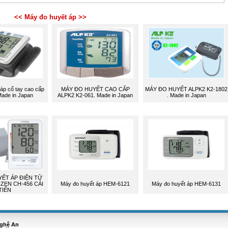
<< Máy đo huyết áp >>
 áp cổ tay cao cấp
MÁY ĐO HUYẾT CAO CẤP
MÁY ĐO HUYẾT ALPK2 K2-1802
Made in Japan
ALPK2 K2-061. Made in Japan
. Made in Japan
ẾT ÁP ĐIỆN TỬ
IZEN CH-456 CẢI
Máy đo huyết áp HEM-6121
Máy đo huyết áp HEM-6131
TIẾN
Nghệ An