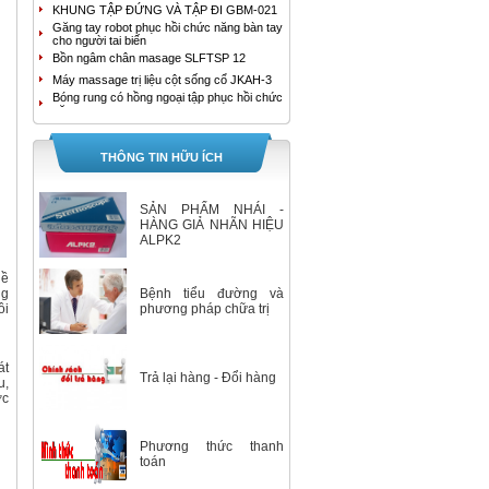
KHUNG TẬP ĐỨNG VÀ TẬP ĐI GBM-021
Găng tay robot phục hồi chức năng bàn tay
cho người tai biến
Bồn ngâm chân masage SLFTSP 12
Máy massage trị liệu cột sống cổ JKAH-3
Bóng rung có hồng ngoại tập phục hồi chức
năng tay
MÁY MASSAGE TRỊ LIỆU ĐAU LƯNG
JKAH-2
Bồn ngâm chân cao cấp HoMedics FB-650
THÔNG TIN HỮU ÍCH
Bồn ngâm chân con lăn kép tự động
SereneLife SLFTSP18
Máy tạo oxy YUWELL 9F-3B
SẢN PHẨM NHÁI -
Máy tạo oxy YUWELL 9F-3AW
HÀNG GIẢ NHÃN HIỆU
ALPK2
Máy hút dịch 1 bình Yuwell 7E-A
Bộ Máy Đo Đường Huyết Accu-Chek
Instant
hề
ng
Bệnh tiểu đường và
Máy tạo oxy 3 lít 7F-3E Yuwell
ồi
phương pháp chữa trị
Máy tạo oxy 5 lít/ phút Yuwell 7F-5
Nhiệt Kế Ẩm Kế Tự Ghi Elitech RC-4HC
Giường đa chức năng 2 tay quay
át
Trả lại hàng - Đổi hàng
XE LĂN ĐIỆN A95 AKIKO
u,
ợc
Máy đo huyết áp bắp tay HEM-7280T
GIƯỜNG BỆNH NHÂN ĐA CHỨC NĂNG 5
TAY QUAY A85 AKIKO
Phương thức thanh
GIƯỜNG BỆNH NHÂN ĐA CHỨC NĂNG 3
TAY QUAY A83 AKIKO
toán