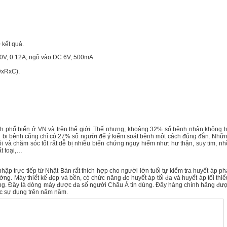
 kết quả.
0V, 0.12A, ngõ vào DC 6V, 500mA.
DxRxC).
nh phổ biến ở VN và trên thế giới. Thế nhưng, khoảng 32% số bệnh nhân không 
nh bị bệnh cũng chỉ có 27% số người để ý kiểm soát bệnh một cách đúng đắn. Nhữ
 và chăm sóc tốt rất dễ bị nhiều biến chứng nguy hiểm như: hư thận, suy tim, nh
t toại,…
p trực tiếp từ Nhật Bản rất thích hợp cho người lớn tuổi tự kiểm tra huyết áp ph
ng. Máy thiết kế đẹp và bền, có chức năng đo huyết áp tối đa và huyết áp tối thiể
ường. Đây là dòng máy được đa số người Châu Á tin dùng. Đây hàng chính hãng đư
c sự dụng trên năm năm.