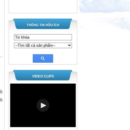
THÔNG TIN HỮU ÍCH
VIDEO CLIPS
ất
ất