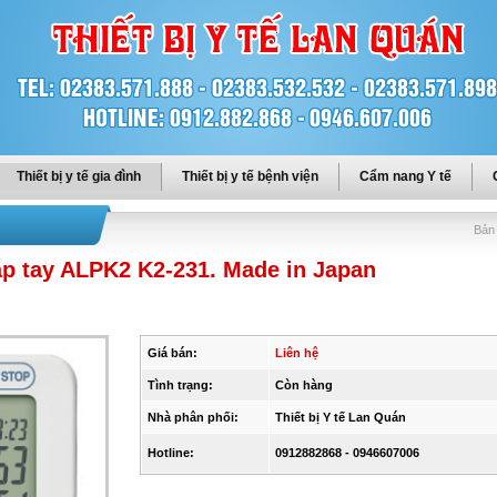
Thiết bị y tế gia đình
Thiết bị y tế bệnh viện
Cẩm nang Y tế
Bản 
 bắp tay ALPK2 K2-231. Made in Japan
Giá bán:
Liên hệ
Tình trạng:
Còn hàng
Nhà phân phối:
Thiết bị Y tế Lan Quán
Hotline:
0912882868 - 0946607006