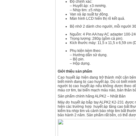
Độ chính xác:
– Huyết áp: ±3 mmHg.
– Nhịp tim: ±5 nhịp.
Van xả áp suất tự động.
Màn hình LCD hiển thị rõ kết quả.
Bộ nhớ 2 dành cho người, mỗi người 30
Nguồn: 4 Pin AA hay AC adapter 100-24
Trọng lượng: 280g (gồm cả pin).
Kích thước máy: 11,5 x 11,5 x 6,59 cm (
Phụ kiện kèm theo:
– Hướng dẫn sử dụng.
– Bộ pin.
– Hộp dựng.
Giới thiệu sản phẩm
Cao huyết áp hiện đang trở thành một căn bệ
biết mình đang bị cao huyết áp. Dù có biết mì
người bị cao huyết áp nếu không được theo dõi
máu cơ tim, tai biến mạch máu não, bán thân bấ
Sản phẩm chính hãng ALPK2 – Nhật Bản
Máy đo huyết áp bắp tay ALPK2 K2-231 được nhậ
hiện các trường hợp huyết áp tăng cao bất thườ
kiểm tra nhịp tim và cảnh báo nhịp tim bất th
bảo hành 2 năm. Sản phẩm rất bền, có thể đượ