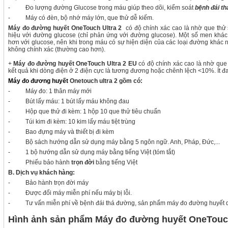
- Đo lượng đường Glucose trong máu giúp theo dõi, kiểm soát
bệnh đái t
- Máy có đèn, bộ nhớ máy lớn, que thử dễ kiếm.
Máy đo đường huyết OneTouch Ultra 2
có độ chính xác cao là nhờ que thử
hiệu với đường glucose (chỉ phản ứng với đường glucose). Một số men khác
hơn với glucose, nên khi trong máu có sự hiện diện của các loại đường khác 
không chính xác (thường cao hơn).
+
Máy đo đường huyết OneTouch Ultra 2 EU
có độ chính xác cao là nhờ que t
kết quả khi dòng điện ở 2 điện cực là tương đương hoặc chênh lệch <10%. Ít đ
Máy đo đương huyết
Onetouch ultra 2 gồm có:
- Máy đo: 1 thân máy mới
- Bút lấy máu: 1 bút lấy máu không đau
- Hộp que thử đi kèm: 1 hộp 10 que thử tiêu chuẩn
- Túi kim đi kèm: 10 kim lấy máu tiệt trùng
- Bao đựng máy và thiết bị đi kèm
- Bộ sách hướng dẫn sử dụng máy bằng 5 ngôn ngữ. Anh, Pháp, Đức,...
- 1 bộ hướng dẫn sử dụng máy bằng tiếng Việt (tóm tắt)
- Phiếu bảo hành
trọn đời
bằng tiếng Việt
B. Dịch vụ khách hàng:
- Bảo hành trọn đời máy
- Được đổi máy miễn phí nếu máy bị lỗi.
- Tư vấn miễn phí về bệnh đái thá đường, sản phẩm máy đo đường huyết qua 
Hình ảnh sản phẩm Máy đo đường huyết OneTouc