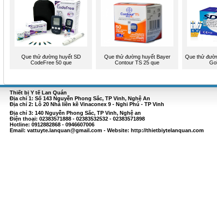
Que thử đường huyết SD
Que thử đường huyết Bayer
Que thử đườ
CodeFree 50 que
Contour TS 25 que
Gol
Thiết bị Y tế Lan Quán
Địa chỉ 1: Số 143 Nguyễn Phong Sắc, TP Vinh, Nghệ An
Địa chỉ 2: Lô 20 Nhà liền kề Vinaconex 9 - Nghi Phú - TP Vinh
Địa chỉ 3: 140 Nguyễn Phong Sắc, TP Vinh, Nghệ an
Điện thoại: 02383571888 - 02383532532 - 02383571898
Hotline: 0912882868 - 0946607006
Email:
vattuyte.lanquan@gmail.com
- Website: http://thietbiytelanquan.com