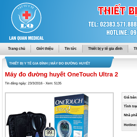
Trang chủ
Giới thiệu
Tin tức
Thiết bị y tế gia đình
Th
THIẾT BỊ Y TẾ GIA ĐÌNH
| MÁY ĐO ĐƯỜNG HUYẾT
Máy đo đường huyết OneTouch Ultra 2
Tin đăng ngày: 23/3/2016 - Xem: 5135
Giá bán
Tình trạ
Nhà phâ
Hotline: