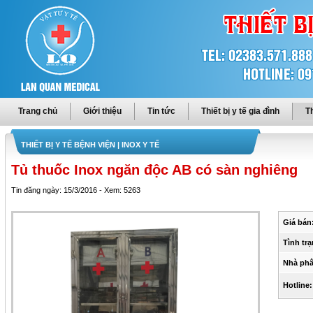
Trang chủ
Giới thiệu
Tin tức
Thiết bị y tế gia đình
Th
THIẾT BỊ Y TẾ BỆNH VIỆN
| INOX Y TẾ
Tủ thuốc Inox ngăn độc AB có sàn nghiêng
Tin đăng ngày: 15/3/2016 - Xem: 5263
Giá bán
Tình trạ
Nhà phâ
Hotline: