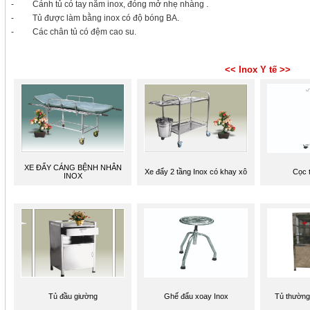
- Cánh tủ có tay nắm inox, đóng mở nhẹ nhàng .
- Tủ được làm bằng inox có độ bóng BA.
- Các chân tủ có đệm cao su.
<< Inox Y tế >>
XE ĐẨY CÁNG BỆNH NHÂN
Xe đẩy 2 tầng Inox có khay xô
Cọc 
INOX
Tủ đầu giường
Ghế đẩu xoay Inox
Tủ thường