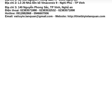
Địa chỉ 2: Lô 20 Nhà liền kề Vinaconex 9 - Nghi Phú - TP Vinh
Địa chỉ 3: 140 Nguyễn Phong Sắc, TP Vinh, Nghệ an
Điện thoại: 02383571888 - 02383532532 - 02383571898
Hotline: 0912882868 - 0946607006
Email:
vattuyte.lanquan@gmail.com
- Website: http://thietbiytelanquan.com