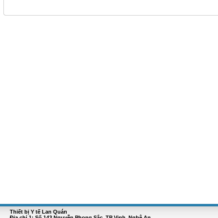
Thiết bị Y tế Lan Quán
Địa chỉ 1: Số 143 Nguyễn Phong Sắc, TP Vinh, Nghệ An