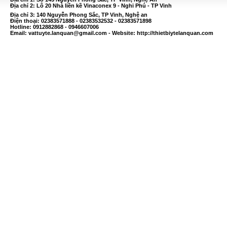
Địa chỉ 2: Lô 20 Nhà liền kề Vinaconex 9 - Nghi Phú - TP Vinh
Địa chỉ 3: 140 Nguyễn Phong Sắc, TP Vinh, Nghệ an
Điện thoại: 02383571888 - 02383532532 - 02383571898
Hotline: 0912882868 - 0946607006
Email:
vattuyte.lanquan@gmail.com
- Website: http://thietbiytelanquan.com