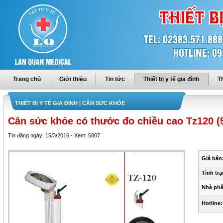
Trang chủ
Giới thiệu
Tin tức
Thiết bị y tế gia đình
Th
THIẾT BỊ Y TẾ GIA ĐÌNH
| CÂN SỨC KHỎE
Cân sức khỏe có thước đo chiều cao Tz120 (
Tin đăng ngày: 15/3/2016 - Xem: 5807
Giá bán
Tình trạ
Nhà phâ
Hotline: