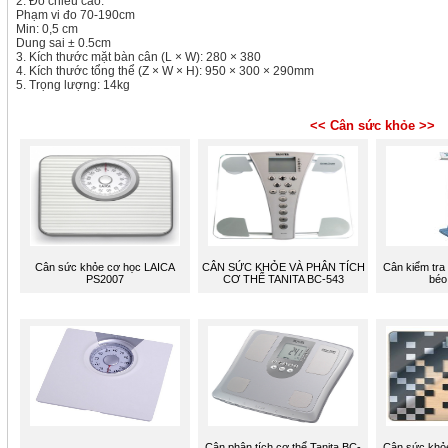
2. Đo chiều cao:
Phạm vi đo 70-190cm
Min: 0,5 cm
Dung sai ± 0.5cm
3. Kích thước mặt bàn cân (L × W): 280 × 380
4. Kích thước tổng thể (Z × W × H): 950 × 300 × 290mm
5. Trọng lượng: 14kg
<< Cân sức khỏe >>
Cân sức khỏe cơ học LAICA
CÂN SỨC KHỎE VÀ PHÂN TÍCH
Cân kiểm tra
PS2007
CƠ THỂ TANITA BC-543
béo
Cân phân tích cơ thể Tanita BC-
Cân sức khỏe