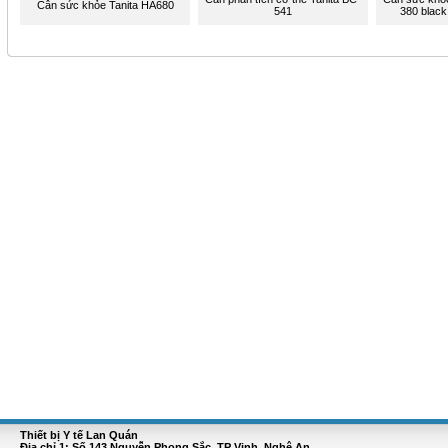
Cân sức khỏe Tanita HA680
541
380 black
Thiết bị Y tế Lan Quán
Địa chỉ 1: Số 143 Nguyễn Phong Sắc, TP Vinh, Nghệ An