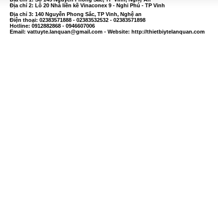
Địa chỉ 2: Lô 20 Nhà liền kề Vinaconex 9 - Nghi Phú - TP Vinh
Địa chỉ 3: 140 Nguyễn Phong Sắc, TP Vinh, Nghệ an
Điện thoại: 02383571888 - 02383532532 - 02383571898
Hotline: 0912882868 - 0946607006
Email:
vattuyte.lanquan@gmail.com
- Website: http://thietbiytelanquan.com