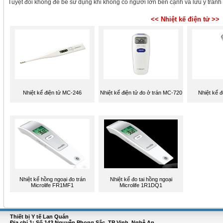
Tuyệt đối không để bé sử dụng khi không có người lớn bên cạnh và lưu ý tránh 
<< Nhiệt kế điện tử >>
Nhiệt kế điện tử MC-246
Nhiệt kế điện tử đo ở trán MC-720
Nhiệt kế 
Nhiệt kế hồng ngoại đo trán
Nhiệt kế đo tai hồng ngoại
Microlife FR1MF1
Microlife 1R1DQ1
Thiết bị Y tế Lan Quán
Địa chỉ 1: Số 143 Nguyễn Phong Sắc, TP Vinh, Nghệ An