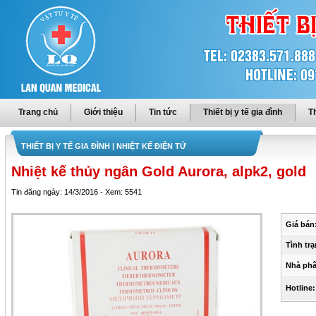
Trang chủ
Giới thiệu
Tin tức
Thiết bị y tế gia đình
Th
THIẾT BỊ Y TẾ GIA ĐÌNH
| NHIỆT KẾ ĐIỆN TỬ
Nhiệt kế thủy ngân Gold Aurora, alpk2, gold
Tin đăng ngày: 14/3/2016 - Xem: 5541
Giá bán
Tình trạ
Nhà phâ
Hotline: