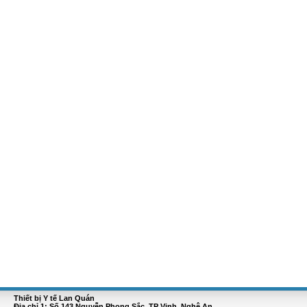
Thiết bị Y tế Lan Quán
Địa chỉ 1: Số 143 Nguyễn Phong Sắc, TP Vinh, Nghệ An