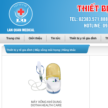
Trang chủ
Giới thiệu
Tin tức
Thiết bị y tế gia đình
Th
Thiết bị y tế gia đình
|
Máy xông mũi họng
|
Hãng khác
MÁY XÔNG KHÍ DUNG
DOTHA HEALTH CARE