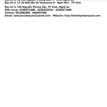
Địa chỉ 2: Lô 20 Nhà liền kề Vinaconex 9 - Nghi Phú - TP Vinh
Địa chỉ 3: 140 Nguyễn Phong Sắc, TP Vinh, Nghệ an
Điện thoại: 02383571888 - 02383532532 - 02383571898
Hotline: 0912882868 - 0946607006
Email:
vattuyte.lanquan@gmail.com
- Website: http://thietbiytelanquan.com