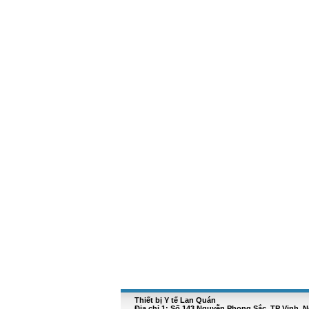
Thiết bị Y tế Lan Quán
Địa chỉ 1: Số 143 Nguyễn Phong Sắc, TP Vinh, 