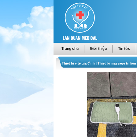
Trang chủ
Giới thiệu
Tin tức
Thiết bị y tế gia đình
|
Thiết bị massage trị liệu