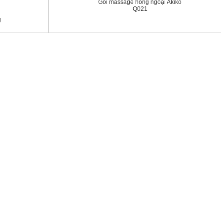
Gối massage hồng ngoại Akiko
Q021
g