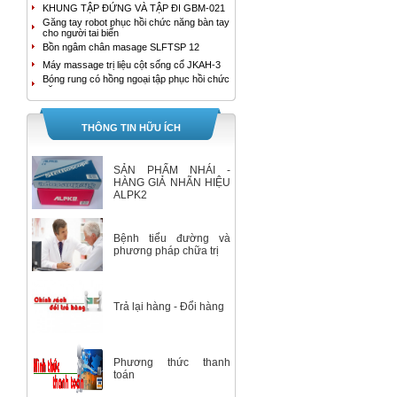
KHUNG TẬP ĐỨNG VÀ TẬP ĐI GBM-021
Găng tay robot phục hồi chức năng bàn tay
cho người tai biến
Bồn ngâm chân masage SLFTSP 12
Máy massage trị liệu cột sống cổ JKAH-3
Bóng rung có hồng ngoại tập phục hồi chức
năng tay
MÁY MASSAGE TRỊ LIỆU ĐAU LƯNG
JKAH-2
Bồn ngâm chân cao cấp HoMedics FB-650
THÔNG TIN HỮU ÍCH
Bồn ngâm chân con lăn kép tự động
SereneLife SLFTSP18
Máy tạo oxy YUWELL 9F-3B
SẢN PHẨM NHÁI -
Máy tạo oxy YUWELL 9F-3AW
HÀNG GIẢ NHÃN HIỆU
ALPK2
Máy hút dịch 1 bình Yuwell 7E-A
Bộ Máy Đo Đường Huyết Accu-Chek
Instant
Bệnh tiểu đường và
Máy tạo oxy 3 lít 7F-3E Yuwell
phương pháp chữa trị
Máy tạo oxy 5 lít/ phút Yuwell 7F-5
Nhiệt Kế Ẩm Kế Tự Ghi Elitech RC-4HC
Giường đa chức năng 2 tay quay
Trả lại hàng - Đổi hàng
XE LĂN ĐIỆN A95 AKIKO
Máy đo huyết áp bắp tay HEM-7280T
GIƯỜNG BỆNH NHÂN ĐA CHỨC NĂNG 5
TAY QUAY A85 AKIKO
Phương thức thanh
GIƯỜNG BỆNH NHÂN ĐA CHỨC NĂNG 3
TAY QUAY A83 AKIKO
toán