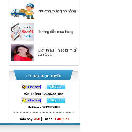
Phương thức giao hàng
Hướng dẫn mua hàng
Giới thiệu Thiết bị Y tế
Lan Quán
HỖ TRỢ TRỰC TUYẾN
văn phòng - 02383571888
Hotline - 0912882868
|
Hôm nay:
450
Tất cả:
1,486,579