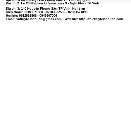
Địa chỉ 2: Lô 20 Nhà liền kề Vinaconex 9 - Nghi Phú - TP Vinh
Địa chỉ 3: 140 Nguyễn Phong Sắc, TP Vinh, Nghệ an
Điện thoại: 02383571888 - 02383532532 - 02383571898
Hotline: 0912882868 - 0946607006
Email:
vattuyte.lanquan@gmail.com
- Website: http://thietbiytelanquan.com