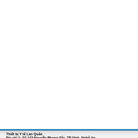
Thiết bị Y tế Lan Quán
Địa chỉ 1: Số 143 Nguyễn Phong Sắc, TP Vinh, Nghệ An