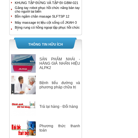
KHUNG TẬP ĐỨNG VÀ TẬP ĐI GBM-021
Găng tay robot phục hồi chức năng bàn tay
cho người tai biến
Bồn ngâm chân masage SLFTSP 12
Máy massage trị liệu cột sống cổ JKAH-3
Bóng rung có hồng ngoại tập phục hồi chức
năng tay
MÁY MASSAGE TRỊ LIỆU ĐAU LƯNG
JKAH-2
Bồn ngâm chân cao cấp HoMedics FB-650
THÔNG TIN HỮU ÍCH
Bồn ngâm chân con lăn kép tự động
SereneLife SLFTSP18
Máy tạo oxy YUWELL 9F-3B
SẢN PHẨM NHÁI -
Máy tạo oxy YUWELL 9F-3AW
HÀNG GIẢ NHÃN HIỆU
ALPK2
Máy hút dịch 1 bình Yuwell 7E-A
Bộ Máy Đo Đường Huyết Accu-Chek
Instant
Bệnh tiểu đường và
Máy tạo oxy 3 lít 7F-3E Yuwell
phương pháp chữa trị
Máy tạo oxy 5 lít/ phút Yuwell 7F-5
Nhiệt Kế Ẩm Kế Tự Ghi Elitech RC-4HC
Giường đa chức năng 2 tay quay
Trả lại hàng - Đổi hàng
XE LĂN ĐIỆN A95 AKIKO
Máy đo huyết áp bắp tay HEM-7280T
GIƯỜNG BỆNH NHÂN ĐA CHỨC NĂNG 5
TAY QUAY A85 AKIKO
Phương thức thanh
GIƯỜNG BỆNH NHÂN ĐA CHỨC NĂNG 3
TAY QUAY A83 AKIKO
toán