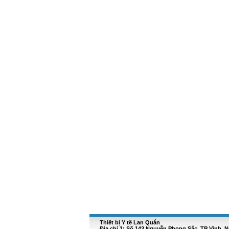
Thiết bị Y tế Lan Quán
Địa chỉ 1: Số 143 Nguyễn Phong Sắc, TP Vinh, 