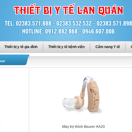
Thiết bị y tế gia đình
Thiết bị y tế bệnh viện
Cẩm nang Y tế
rer
c
Máy trợ thính Beurer HA20