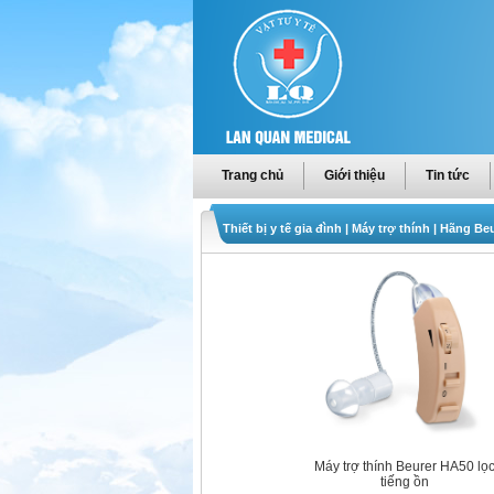
Trang chủ
Giới thiệu
Tin tức
Thiết bị y tế gia đình
|
Máy trợ thính
|
Hãng Beu
Máy trợ thính Beurer HA50 lọ
tiếng ồn