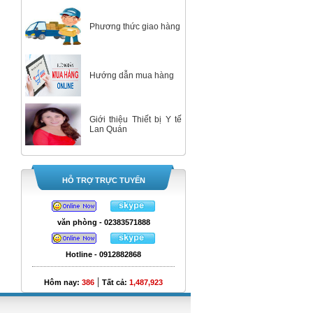
Phương thức giao hàng
Hướng dẫn mua hàng
Giới thiệu Thiết bị Y tế
Lan Quán
HỖ TRỢ TRỰC TUYẾN
văn phòng - 02383571888
Hotline - 0912882868
|
Hôm nay:
386
Tất cả:
1,487,923