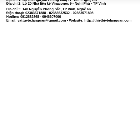
Địa chỉ 2: Lô 20 Nhà liền kề Vinaconex 9 - Nghi Phú - TP Vinh
Địa chỉ 3: 140 Nguyễn Phong Sắc, TP Vinh, Nghệ an
Điện thoại: 02383571888 - 02383532532 - 02383571898
Hotline: 0912882868 - 0946607006
Email:
vattuyte.lanquan@gmail.com
- Website: http://thietbiytelanquan.com