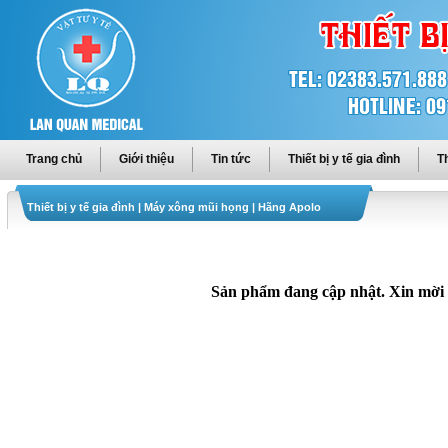
Trang chủ
Giới thiệu
Tin tức
Thiết bị y tế gia đình
Th
Thiết bị y tế gia đình
|
Máy xông mũi họng
|
Hãng Apolo
Sản phẩm đang cập nhật. Xin mời q