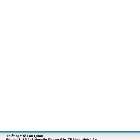
Thiết bị Y tế Lan Quán
Địa chỉ 1: Số 143 Nguyễn Phong Sắc, TP Vinh, Nghệ An