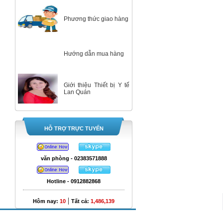
Phương thức giao hàng
Hướng dẫn mua hàng
Giới thiệu Thiết bị Y tế
Lan Quán
HỖ TRỢ TRỰC TUYẾN
văn phòng - 02383571888
Hotline - 0912882868
|
Hôm nay:
10
Tất cả:
1,486,139