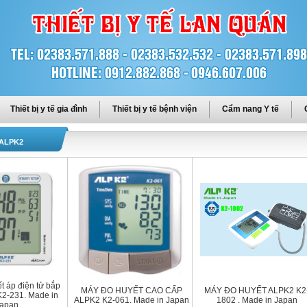
Thiết bị y tế gia đình
Thiết bị y tế bệnh viện
Cẩm nang Y tế
 ALPK2
t áp điện tử bắp
MÁY ĐO HUYẾT CAO CẤP
MÁY ĐO HUYẾT ALPK2 K2
K2-231. Made in
ALPK2 K2-061. Made in Japan
1802 . Made in Japan
apan