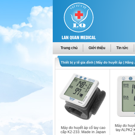
Trang chủ
Giới thiệu
Tin tức
Thiết bị y tế gia đình
|
Máy đo huyết áp
|
Hãng
Máy đo huyế
Máy đo huyết áp cổ tay cao
tay ALPK2 
cấp K2-233. Made in Japan
J