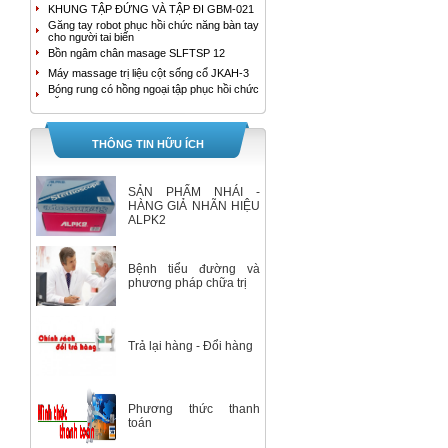
KHUNG TẬP ĐỨNG VÀ TẬP ĐI GBM-021
Găng tay robot phục hồi chức năng bàn tay
cho người tai biến
Bồn ngâm chân masage SLFTSP 12
Máy massage trị liệu cột sống cổ JKAH-3
Bóng rung có hồng ngoại tập phục hồi chức
năng tay
MÁY MASSAGE TRỊ LIỆU ĐAU LƯNG
JKAH-2
Bồn ngâm chân cao cấp HoMedics FB-650
THÔNG TIN HỮU ÍCH
Bồn ngâm chân con lăn kép tự động
SereneLife SLFTSP18
Máy tạo oxy YUWELL 9F-3B
SẢN PHẨM NHÁI -
Máy tạo oxy YUWELL 9F-3AW
HÀNG GIẢ NHÃN HIỆU
ALPK2
Máy hút dịch 1 bình Yuwell 7E-A
Bộ Máy Đo Đường Huyết Accu-Chek
Instant
Bệnh tiểu đường và
Máy tạo oxy 3 lít 7F-3E Yuwell
phương pháp chữa trị
Máy tạo oxy 5 lít/ phút Yuwell 7F-5
Nhiệt Kế Ẩm Kế Tự Ghi Elitech RC-4HC
Giường đa chức năng 2 tay quay
Trả lại hàng - Đổi hàng
XE LĂN ĐIỆN A95 AKIKO
Máy đo huyết áp bắp tay HEM-7280T
GIƯỜNG BỆNH NHÂN ĐA CHỨC NĂNG 5
TAY QUAY A85 AKIKO
Phương thức thanh
GIƯỜNG BỆNH NHÂN ĐA CHỨC NĂNG 3
TAY QUAY A83 AKIKO
toán