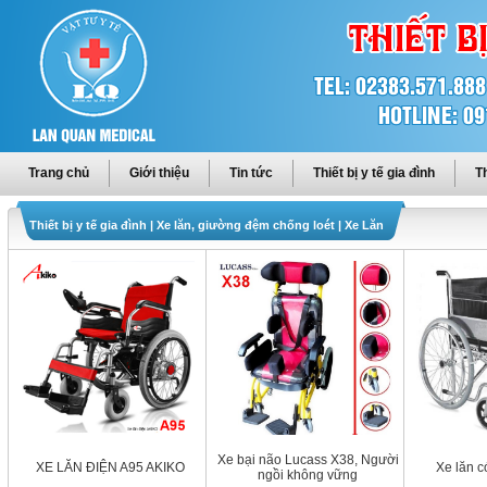
Trang chủ
Giới thiệu
Tin tức
Thiết bị y tế gia đình
Th
Thiết bị y tế gia đình
|
Xe lăn, giường đệm chống loét
|
Xe Lăn
Xe bại não Lucass X38, Người
XE LĂN ĐIỆN A95 AKIKO
Xe lăn c
ngồi không vững