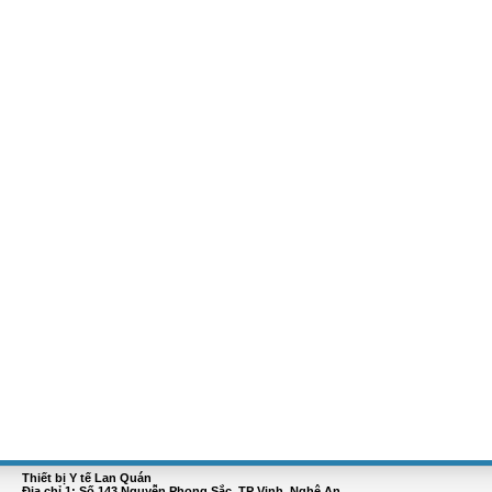
Thiết bị Y tế Lan Quán
Địa chỉ 1: Số 143 Nguyễn Phong Sắc, TP Vinh, Nghệ An