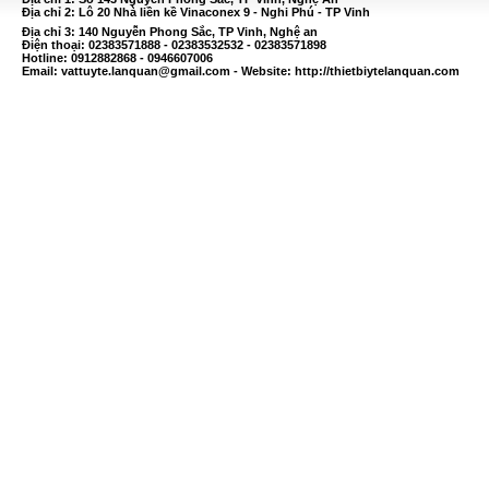
Địa chỉ 2: Lô 20 Nhà liền kề Vinaconex 9 - Nghi Phú - TP Vinh
Địa chỉ 3: 140 Nguyễn Phong Sắc, TP Vinh, Nghệ an
Điện thoại: 02383571888 - 02383532532 - 02383571898
Hotline: 0912882868 - 0946607006
Email:
vattuyte.lanquan@gmail.com
- Website: http://thietbiytelanquan.com