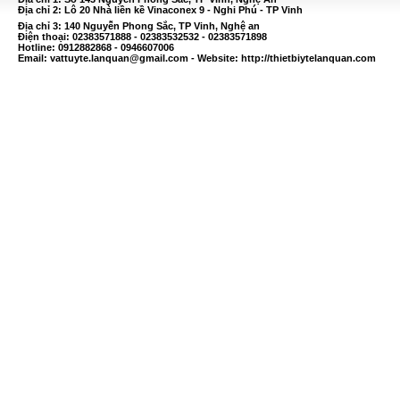
Địa chỉ 2: Lô 20 Nhà liền kề Vinaconex 9 - Nghi Phú - TP Vinh
Địa chỉ 3: 140 Nguyễn Phong Sắc, TP Vinh, Nghệ an
Điện thoại: 02383571888 - 02383532532 - 02383571898
Hotline: 0912882868 - 0946607006
Email:
vattuyte.lanquan@gmail.com
- Website: http://thietbiytelanquan.com