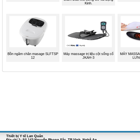
Kinh.
Bồn ngâm chân masage SLFTSP
Máy massage trị liệu cột sống cổ
MÁY MASSA
12
JKAH-3
LƯN
Thiết bị Y tế Lan Quán
Địa chỉ 1: Số 143 Nguyễn Phong Sắc, TP Vinh, Nghệ An