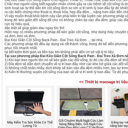
Đai Kéo Giãn Cột Sống Dành Cho Người Thoát Vị, Thoái Hóa, Đau Mỏi Cột Số
Chắc mọi người cũng biết nguyên nhân chính gây ra các bệnh về cột sống là do
sinh hoạt sai tư thế dẫn tới cột sống lệch so với vị trí sinh lý ban đầu từ đó k
ra các biến chứng như thoát vị, thoái hóa, hẹp đĩa đệm.... nặng hơn dẫn đến ch
Vì vậy muốn thoát khỏi bệnh này cần phải kiên trì tập luyện các phương pháp vật 
trong đó kéo giãn đốt sống để cho nó không chèn ép vào đĩa đệm, giúp các đĩa
cực kỳ hiệu quả,
đặc biệt sẽ giúp giảm đau ngay tức thì!
Hiện nay có nhiều phương pháp để kéo giãn cột sống, như dùng máy chuyên dụng
xà đơn, treo xà đơn,
Đai Kéo Giãn Cột Sống Back Pain - Đai Treo Xà Đơn .... tại nhà.
Các phương pháp tôi đều áp dụng và rất thành công, trong đó kể đến phương 
phục hồi nhanh nhất,
lại tiết kiệm thời gian và tiền bạc khi không phải đến cơ sở vật lý trị liệu.
Tại sao phương pháp Đai Kéo Giãn Cột Sống Back Pain - Đai Treo Xà Đơn nà
1) Khi bạn treo người lên nó sẽ kéo giãn các đốt sống, từ đó các đĩa đệm sẽ kh
2) Đĩa đệm sẽ dần dịch chuyển về vị trí ban đầu nhờ các khe hở giữa các đốt số
3) Những chất nhân nhầy, dịch khớp sẽ tràn vào đĩa đệm nhiều hơn, tạo sự trơn 
4) Kiên trì thường xuyên cột sống của bạn sẽ về vị trí sinh lý ban đầu. Từ đó ph
<< Thiết bị massage trị liệ
Gối Chườm Muối Ngải Cứu Làm
Máy Kiểm Tra Sức Khỏe Cơ Thể
Găng tay ro
Nóng Bằng Điện, Gối Ngải Cứu
Lượng Tử
năng bàn tay
Giảm Đau Mỏi Lưng Cổ Vai Bụng