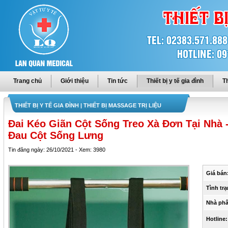
Trang chủ
Giới thiệu
Tin tức
Thiết bị y tế gia đình
Th
THIẾT BỊ Y TẾ GIA ĐÌNH
| THIẾT BỊ MASSAGE TRỊ LIỆU
Đai Kéo Giãn Cột Sống Treo Xà Đơn Tại Nhà -
Đau Cột Sống Lưng
Tin đăng ngày: 26/10/2021 - Xem: 3980
Giá bán
Tình trạ
Nhà phâ
Hotline: