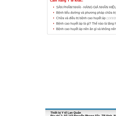
Cẩm nang Y tế khác:
SẢN PHẨM NHÁI - HÀNG GIẢ NHÃN HIỆ
Bệnh tiểu đường và phương pháp chữa tr
Chữa và điều trị bệnh cao huyết áp
(13/3/2
Bệnh cao huyết áp là gì? Thế nào là tăng 
Bệnh cao huyết áp nên ăn gì và không nê
Thiết bị Y tế Lan Quán
Địa chỉ 1: Số 143 Nguyễn Phong Sắc, TP Vinh, 