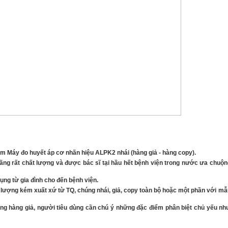
hẩm Máy đo huyết áp cơ nhãn hiệu ALPK2 nhái (hàng giả - hàng copy).
ng rất chất lượng và được bác sĩ tại hầu hết bệnh viện trong nước ưa chuộn
ụng từ gia đình cho đến bệnh viện.
t lượng kém xuất xứ từ TQ, chúng nhái, giả, copy toàn bộ hoặc một phần với mẫ
g hàng giả, người tiêu dùng cần chú ý những đặc điểm phân biệt chủ yếu nh