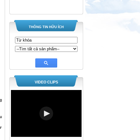
THÔNG TIN HỮU ÍCH
VIDEO CLIPS
g
u
ư