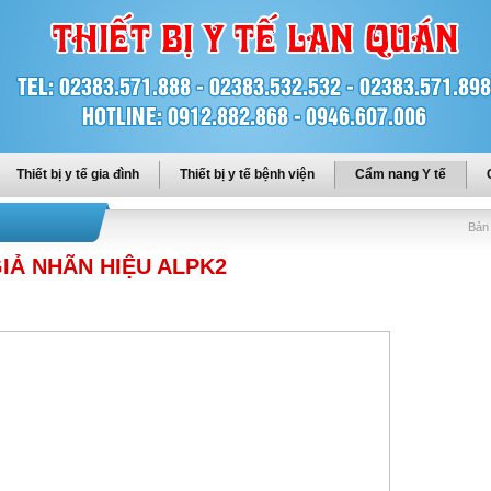
Thiết bị y tế gia đình
Thiết bị y tế bệnh viện
Cẩm nang Y tế
Bản 
IẢ NHÃN HIỆU ALPK2