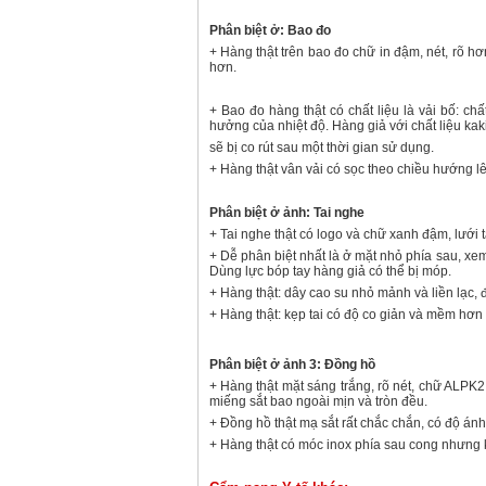
Phân biệt ở: Bao đo
+ Hàng thật trên bao đo chữ in đậm, nét, rõ h
hơn.
+ Bao đo hàng thật có chất liệu là vải bố: ch
hưởng của nhiệt độ. Hàng giả với chất liệu kaki
sẽ bị co rút sau một thời gian sử dụng.
+ Hàng thật vân vải có sọc theo chiều hướng lên 
Phân biệt ở ảnh: Tai nghe
+ Tai nghe thật có logo và chữ xanh đậm, lưới t
+ Dễ phân biệt nhất là ở mặt nhỏ phía sau, xe
Dùng lực bóp tay hàng giả có thể bị móp.
+ Hàng thật: dây cao su nhỏ mảnh và liền lạc, đ
+ Hàng thật: kẹp tai có độ co giản và mềm hơn 
Phân biệt ở ảnh 3: Đồng hồ
+ Hàng thật mặt sáng trắng, rõ nét, chữ ALPK
miếng sắt bao ngoài mịn và tròn đều.
+ Đồng hồ thật mạ sắt rất chắc chắn, có độ ánh
+ Hàng thật có móc inox phía sau cong nhưng 