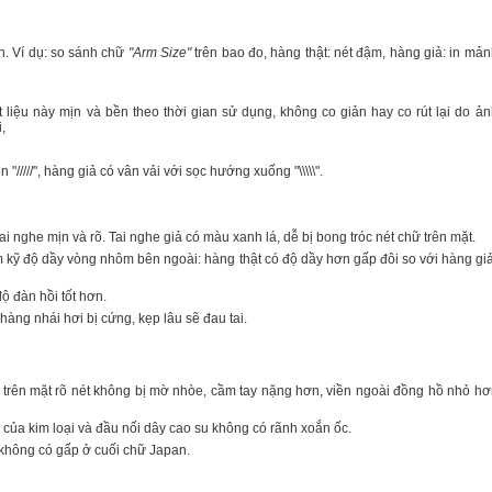
ơn. Ví dụ: so sánh chữ
"Arm Size"
trên bao đo, hàng thật: nét đậm, hàng giả: in mản
ất liệu này mịn và bền theo thời gian sử dụng, không co giản hay co rút lại do ản
,
"/////", hàng giả có vân vải với sọc hướng xuống "\\\\\".
ai nghe mịn và rõ. Tai nghe giả có màu xanh lá, dễ bị bong tróc nét chữ trên mặt.
m kỹ độ dầy vòng nhôm bên ngoài: hàng thật có độ dầy hơn gấp đôi so với hàng giả
ộ đàn hồi tốt hơn.
hàng nhái hơi bị cứng, kẹp lâu sẽ đau tai.
2 trên mặt rõ nét không bị mờ nhòe, cầm tay nặng hơn, viền ngoài đồng hồ nhỏ hơ
 của kim loại và đầu nối dây cao su không có rãnh xoắn ốc.
không có gấp ở cuối chữ Japan.