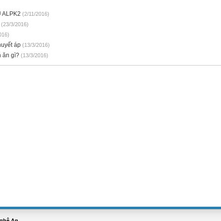
U ALPK2
(2/11/2016)
ị
(23/3/2016)
016)
huyết áp
(13/3/2016)
n ăn gì?
(13/3/2016)
Nghệ An