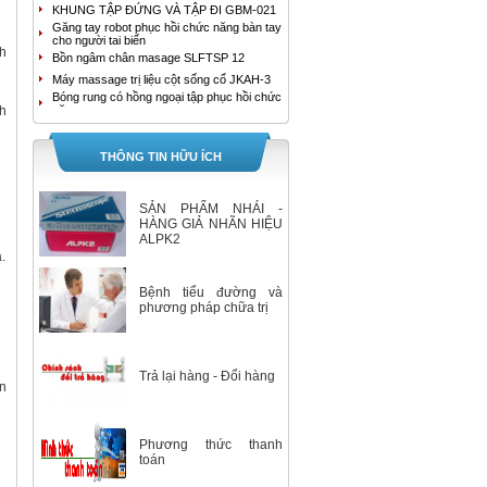
KHUNG TẬP ĐỨNG VÀ TẬP ĐI GBM-021
Găng tay robot phục hồi chức năng bàn tay
cho người tai biến
h
Bồn ngâm chân masage SLFTSP 12
Máy massage trị liệu cột sống cổ JKAH-3
Bóng rung có hồng ngoại tập phục hồi chức
h
năng tay
MÁY MASSAGE TRỊ LIỆU ĐAU LƯNG
JKAH-2
Bồn ngâm chân cao cấp HoMedics FB-650
THÔNG TIN HỮU ÍCH
Bồn ngâm chân con lăn kép tự động
SereneLife SLFTSP18
Máy tạo oxy YUWELL 9F-3B
SẢN PHẨM NHÁI -
Máy tạo oxy YUWELL 9F-3AW
HÀNG GIẢ NHÃN HIỆU
ALPK2
Máy hút dịch 1 bình Yuwell 7E-A
.
Bộ Máy Đo Đường Huyết Accu-Chek
Instant
Bệnh tiểu đường và
Máy tạo oxy 3 lít 7F-3E Yuwell
phương pháp chữa trị
Máy tạo oxy 5 lít/ phút Yuwell 7F-5
Nhiệt Kế Ẩm Kế Tự Ghi Elitech RC-4HC
Giường đa chức năng 2 tay quay
Trả lại hàng - Đổi hàng
XE LĂN ĐIỆN A95 AKIKO
n
Máy đo huyết áp bắp tay HEM-7280T
GIƯỜNG BỆNH NHÂN ĐA CHỨC NĂNG 5
TAY QUAY A85 AKIKO
Phương thức thanh
GIƯỜNG BỆNH NHÂN ĐA CHỨC NĂNG 3
TAY QUAY A83 AKIKO
toán