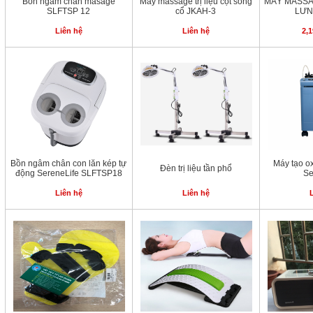
Bồn ngâm chân masage
Máy massage trị liệu cột sống
MÁY MASSA
SLFTSP 12
cổ JKAH-3
LƯN
Liên hệ
Liên hệ
2,1
Bồn ngâm chân con lăn kép tự
Máy tạo o
Đèn trị liệu tần phổ
động SereneLife SLFTSP18
Se
Liên hệ
Liên hệ