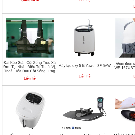
2,000,000 đ/
Liên hệ
Đai Kéo Giãn Cột Sống Treo Xà
Đệm điện s
Máy tạo oxy 5 lít Yuwell 8F-5AW
Đơn Tại Nhà - Điều Trị Thoát Vị,
WE-167UBTH
Thoái Hóa Đau Cột Sống Lưng
Liên hệ
Liên hệ