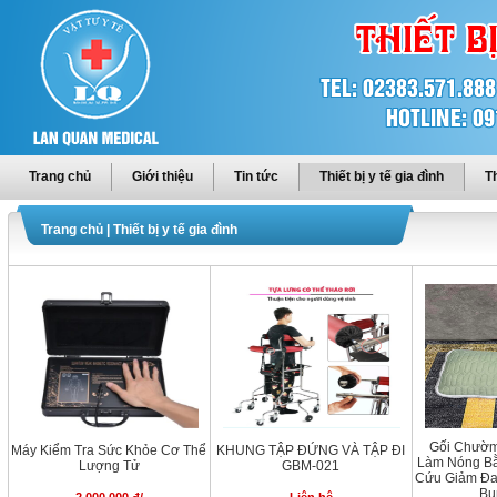
Trang chủ
Giới thiệu
Tin tức
Thiết bị y tế gia đình
Th
Trang chủ
|
Thiết bị y tế gia đình
Gối Chườm
Máy Kiểm Tra Sức Khỏe Cơ Thể
KHUNG TẬP ĐỨNG VÀ TẬP ĐI
Làm Nóng Bằ
Lượng Tử
GBM-021
Cứu Giảm Đa
Bụ