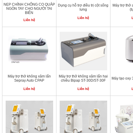
NẸP CHỈNH CHỐNG CO QUẮP
Dụng cụ hỗ trợ điều trị cột sống
Máy trợ thở
NGÓN TAY CHO NGƯỜI TAI
lưng
(
BIẾN
Liên hệ
Liên hệ
Máy trợ thở không xâm lấn
Máy trợ thở không xâm lấn hai
Máy tạo oxy 
Sepray Auto CPAP
chiều Bipap ST-30D/ST-30F
Liên hệ
Liên hệ