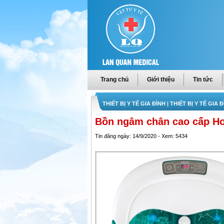
Trang chủ
Giới thiệu
Tin tức
THIẾT BỊ Y TẾ GIA ĐÌNH
| THIẾT BỊ Y TẾ GIA
Bồn ngâm chân cao cấp H
Tin đăng ngày: 14/9/2020 - Xem: 5434