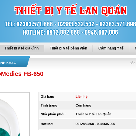
Thiết bị y tế gia đình
Thiết bị y tế bệnh viện
Cẩm nang Y tế
 ĐÌNH KHÁC
Bản 
oMedics FB-650
Giá bán:
Liên hệ
Tình trạng:
Còn hàng
Nhà phân phối:
Thiết bị Y tế Lan Quán
Hotline:
0912882868 - 0946607006