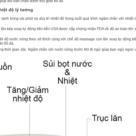
úp đôi bàn chân được thư giãn tối đa
hiệt độ lý tưởng
ạnh trong vài phút và duy trì nhiệt độ trong suốt quá trình ngâm chân với nhiệt 
ăn kép xoay tự động tiên tiến USA được cấp chứng nhận FDA về độ an toàn khi 
iệt độ nước nóng theo sở thích cùng với chế độ massage con lăn xoay tự động tr
n tối đa,
g thời gian dài. Ngâm chân với nước nóng trước khi đi ngủ giúp bạn ngủ ngon 