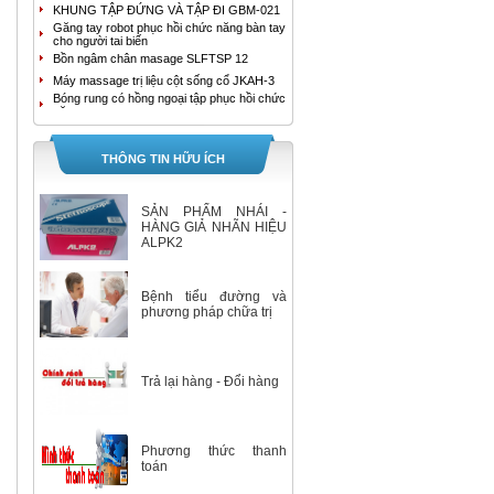
KHUNG TẬP ĐỨNG VÀ TẬP ĐI GBM-021
Găng tay robot phục hồi chức năng bàn tay
cho người tai biến
Bồn ngâm chân masage SLFTSP 12
Máy massage trị liệu cột sống cổ JKAH-3
Bóng rung có hồng ngoại tập phục hồi chức
năng tay
MÁY MASSAGE TRỊ LIỆU ĐAU LƯNG
JKAH-2
Bồn ngâm chân cao cấp HoMedics FB-650
THÔNG TIN HỮU ÍCH
Bồn ngâm chân con lăn kép tự động
SereneLife SLFTSP18
Máy tạo oxy YUWELL 9F-3B
SẢN PHẨM NHÁI -
Máy tạo oxy YUWELL 9F-3AW
HÀNG GIẢ NHÃN HIỆU
ALPK2
Máy hút dịch 1 bình Yuwell 7E-A
Bộ Máy Đo Đường Huyết Accu-Chek
Instant
Bệnh tiểu đường và
Máy tạo oxy 3 lít 7F-3E Yuwell
phương pháp chữa trị
Máy tạo oxy 5 lít/ phút Yuwell 7F-5
Nhiệt Kế Ẩm Kế Tự Ghi Elitech RC-4HC
Giường đa chức năng 2 tay quay
Trả lại hàng - Đổi hàng
XE LĂN ĐIỆN A95 AKIKO
Máy đo huyết áp bắp tay HEM-7280T
GIƯỜNG BỆNH NHÂN ĐA CHỨC NĂNG 5
TAY QUAY A85 AKIKO
Phương thức thanh
GIƯỜNG BỆNH NHÂN ĐA CHỨC NĂNG 3
TAY QUAY A83 AKIKO
toán