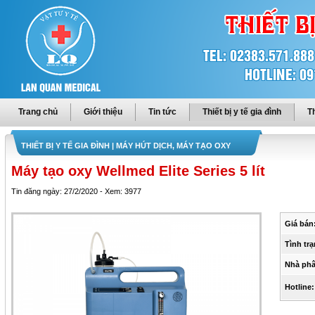
Trang chủ
Giới thiệu
Tin tức
Thiết bị y tế gia đình
Th
THIẾT BỊ Y TẾ GIA ĐÌNH
| MÁY HÚT DỊCH, MÁY TẠO OXY
Máy tạo oxy Wellmed Elite Series 5 lít
Tin đăng ngày: 27/2/2020 - Xem: 3977
Giá bán
Tình trạ
Nhà phâ
Hotline: