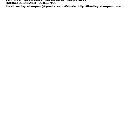
Hotline: 0912882868 - 0946607006
Email:
vattuyte.lanquan@gmail.com
- Website: http://thietbiytelanquan.com