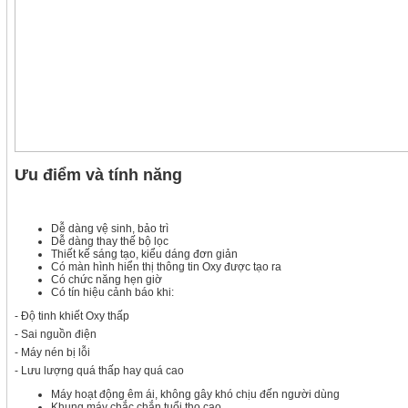
Ưu điểm và tính năng
Dễ dàng vệ sinh, bảo trì
Dễ dàng thay thế bộ lọc
Thiết kế sáng tạo, kiểu dáng đơn giản
Có màn hình hiển thị thông tin Oxy được tạo ra
Có chức năng hẹn giờ
Có tín hiệu cảnh báo khi:
- Độ tinh khiết Oxy thấp
- Sai nguồn điện
- Máy nén bị lỗi
- Lưu lượng quá thấp hay quá cao
Máy hoạt động êm ái, không gây khó chịu đến người dùng
Khung máy chắc chắn tuổi thọ cao