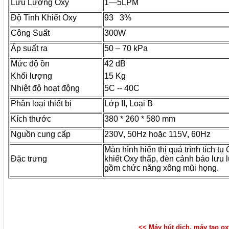
Lưu Lượng Oxy
1—5LPM
Độ Tinh Khiết Oxy
93 3%
Công Suất
300W
Áp suất ra
50 – 70 kPa
Mức độ ồn
42 dB
Khối lượng
15 Kg
Nhiệt độ hoạt động
5C -- 40C
Phân loại thiết bị
Lớp II, Loại B
Kích thước
380 * 260 * 580 mm
Nguồn cung cấp
230V, 50Hz hoặc 115V, 60Hz
Màn hình hiển thị quá trình tích tụ
Đặc trưng
khiết Oxy thấp, đèn cảnh báo lưu
gồm chức năng xông mũi họng.
<< Máy hút dịch, máy tạo ox