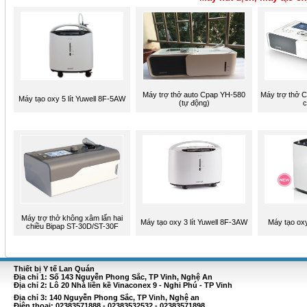
Máy trợ thở auto Cpap YH-580
Máy trợ thở 
Máy tạo oxy 5 lít Yuwell 8F-5AW
(tự động)
c
Máy trợ thở không xâm lấn hai
Máy tạo oxy 3 lít Yuwell 8F-3AW
Máy tạo o
chiều Bipap ST-30D/ST-30F
Thiết bị Y tế Lan Quán
Địa chỉ 1: Số 143 Nguyễn Phong Sắc, TP Vinh, Nghệ An
Địa chỉ 2: Lô 20 Nhà liền kề Vinaconex 9 - Nghi Phú - TP Vinh
Địa chỉ 3: 140 Nguyễn Phong Sắc, TP Vinh, Nghệ an
Điện thoại: 02383571888 - 02383532532 - 02383571898